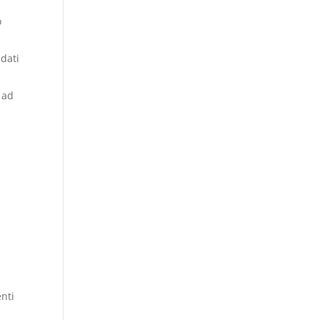
o
 dati
i ad
nti