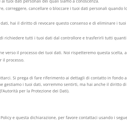
re ai tuoi dati personali dei quali siamo a conoscenza.
etare, correggere, cancellare o bloccare i tuoi dati personali quando l
 dati, hai il diritto di revocare questo consenso e di eliminare i tuoi
o di richiedere tutti i tuoi dati dal controllore e trasferirli tutti quant
ione verso il processo dei tuoi dati. Noi rispetteremo questa scelta, a
r il processo.
attarci. Si prega di fare riferimento ai dettagli di contatto in fondo a
 gestiamo i tuoi dati, vorremmo sentirti, ma hai anche il diritto di
l’Autorità per la Protezione dei Dati).
olicy e questa dichiarazione, per favore contattaci usando i segue