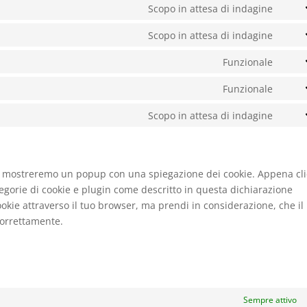
to
Scopo in attesa di indagine
comp
Cons
servi
to
Scopo in attesa di indagine
googl
Cons
servi
fonts
to
Funzionale
googl
Cons
servi
reca
to
Funzionale
googl
Cons
servi
map
to
Scopo in attesa di indagine
word
Cons
servi
to
lites
servi
varie
noi mostreremo un popup con una spiegazione dei cookie. Appena cli
ategorie di cookie e plugin come descritto in questa dichiarazione
cookie attraverso il tuo browser, ma prendi in considerazione, che il
correttamente.
Sempre attivo