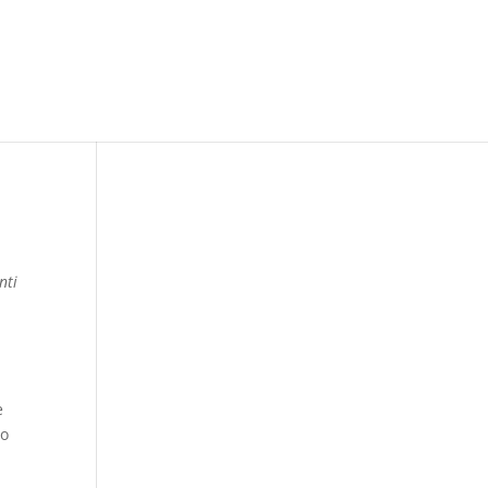
nti
e
mo