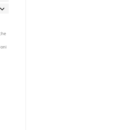
rketing
 che
ioni