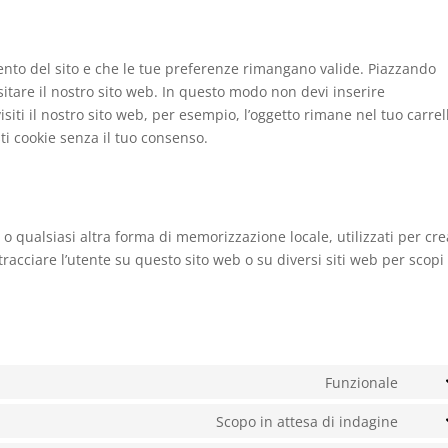
ento del sito e che le tue preferenze rimangano valide. Piazzando
sitare il nostro sito web. In questo modo non devi inserire
iti il nostro sito web, per esempio, l’oggetto rimane nel tuo carrel
i cookie senza il tuo consenso.
o qualsiasi altra forma di memorizzazione locale, utilizzati per cr
 tracciare l’utente su questo sito web o su diversi siti web per scopi
Funzionale
Cons
to
Scopo in attesa di indagine
Cons
servi