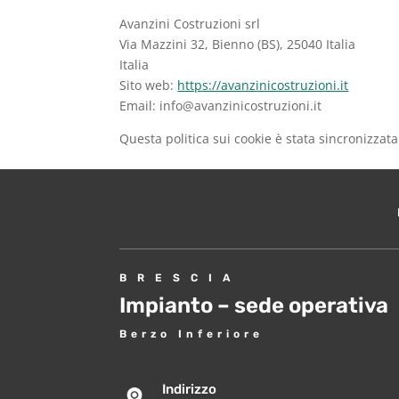
Avanzini Costruzioni srl
Via Mazzini 32, Bienno (BS), 25040 Italia
Italia
Sito web:
https://avanzinicostruzioni.it
Email:
info@
avanzinicostruzioni.it
Questa politica sui cookie è stata sincronizzat
BRESCIA
Impianto – sede operativa
Berzo Inferiore
Indirizzo