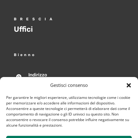
BRESCIA
Uffici
Bienno
Indirizzo
Via Mazzini 32, Bienno (BS), 25040 Italia
Gestisci consenso
Email
Per garantire le migliori esperienze, utilizziamo tecnologie come i cookie
per memorizzare e/o accedere alle informazioni del dispositivo.
info@avanzinicostruzioni.it
Acconsentire a queste tecnologie ci permetterà di elaborare dati come il
comportamento di navigazione o gli ID univoci su questo sito. Non
acconsentire o revocare il consenso potrebbe influire negativamente su
Pec
alcune funzionalità e prestazioni.
avanzinicostruzionisrl@gigapec.it